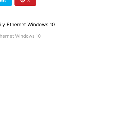
et
3
thernet Windows 10