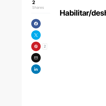
2
Shares
Habilitar/des
2