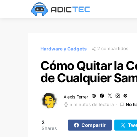
2 compartidos
Hardware y Gadgets
Cómo Quitar la C
de Cualquier Sa
Alexis Ferrer
5 minutos de lectura
No h
2
Compartir
Twe
Shares